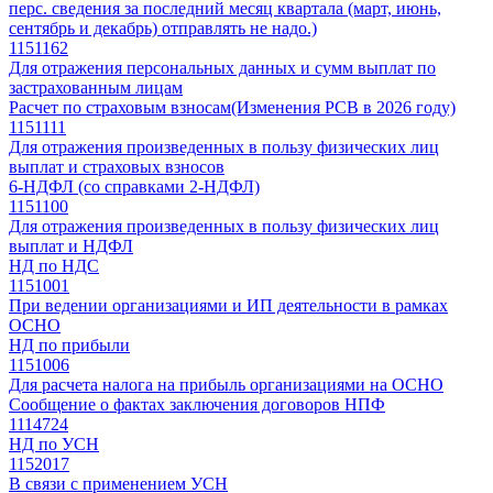
перс. сведения за последний месяц квартала (март, июнь,
сентябрь и декабрь) отправлять не надо.)
1151162
Для отражения персональных данных и сумм выплат по
застрахованным лицам
Расчет по страховым взносам
(Изменения РСВ в 2026 году)
1151111
Для отражения произведенных в пользу физических лиц
выплат и страховых взносов
6-НДФЛ (со справками 2-НДФЛ)
1151100
Для отражения произведенных в пользу физических лиц
выплат и НДФЛ
НД по НДС
1151001
При ведении организациями и ИП деятельности в рамках
ОСНО
НД по прибыли
1151006
Для расчета налога на прибыль организациями на ОСНО
Cообщение о фактах заключения договоров НПФ
1114724
НД по УСН
1152017
В связи с применением УСН