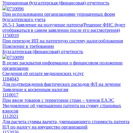
Упрощенная бухгалтерская (финансовая) отчетность
0710096
При использовании организациями упрощенных форм
бухгалтерского учета
26.5-1 Заявление на получение патента
(Решение ФНС будет
отображаться в самом заявлении после его рассмотрения)
1150010
При переходе ИП на патентную систему налогообложения
Пояснение к требованию
Бухгалтерская (финансовая) отчетность
0710099
В целях раскрытия информации о финансовом положении
организации
Сведения об оплате медицинских услуг
1184043
Для подтверждения фактических расходов ФЛ на лечение
Заявление к косвенным налогам
1110017
При ввозе товаров с территории стран – членов ЕАЭС
Уведомление об уменьшении патента на сумму страховых
взносов
1112021
Для расчета суммы вычета, уменьшающего стоимость патента
НД по налогу на имущество организаций
1152026