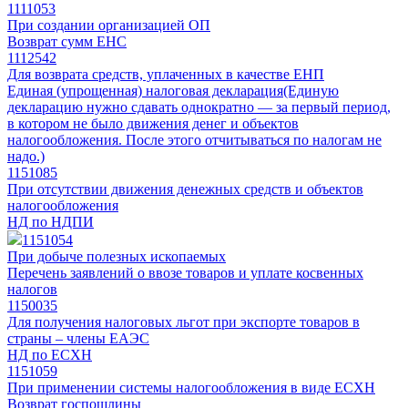
1111053
При создании организацией ОП
Возврат сумм ЕНС
1112542
Для возврата средств, уплаченных в качестве ЕНП
Единая (упрощенная) налоговая декларация
(Единую
декларацию нужно сдавать однократно — за первый период,
в котором не было движения денег и объектов
налогообложения. После этого отчитываться по налогам не
надо.)
1151085
При отсутствии движения денежных средств и объектов
налогообложения
НД по НДПИ
1151054
При добыче полезных ископаемых
Перечень заявлений о ввозе товаров и уплате косвенных
налогов
1150035
Для получения налоговых льгот при экспорте товаров в
страны – члены ЕАЭС
НД по ЕСХН
1151059
При применении системы налогообложения в виде ЕСХН
Возврат госпошлины