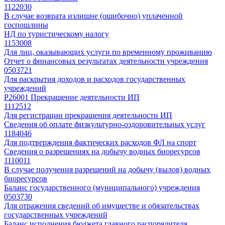
1122030
В случае возврата излишне (ошибочно) уплаченной
госпошлины
НД по туристическому налогу
1153008
Для лиц, оказывающих услуги по временному проживанию
Отчет о финансовых результатах деятельности учреждения
0503721
Для раскрытия доходов и расходов государственных
учреждений
Р26001 Прекращение деятельности ИП
1112512
Для регистрации прекращения деятельности ИП
Сведения об оплате физкультурно-оздоровительных услуг
1184046
Для подтверждения фактических расходов ФЛ на спорт
Сведения о разрешениях на добычу водных биоресурсов
1110011
В случае получения разрешений на добычу (вылов) водных
биоресурсов
Баланс государственного (муниципального) учреждения
0503730
Для отражения сведений об имуществе и обязательствах
государственных учреждений
Баланс исполнения бюджета главного распорядителя