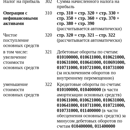
Налог на прибыль
302
Сумма начисленного налога на
прибыль
Операции с
310
стр. 310 = стр. 320 + стр. 330 +
нефинансовыми
стр. 350 + стр. 360 + стр. 370 +
активами
стр. 380 + стр. 390
(рассчитывается автоматически)
Чистое
320
стр. 320 = стр. 321 – стр. 322
поступление
(рассчитывается автоматически)
основных средств
в том числе:
321
Дебетовые обороты по счетам:
увеличение
010100000, 010611000, 010621000,
стоимости
010631000, 010641000, 010691000,
основных средств
010711000, 010721000, 010731000
(за исключением оборотов по
внутреннему перемещению)
уменьшение
322
Кредитовые обороты по счетам:
стоимости
010100000, 010400000
(в части
основных средств
амортизации основных средств)
010611000, 010621000, 010631000,
010641000, 010711000, 010721000,
010731000, 011400000
(в части
обесценения основных средств) за
минусом дебетовых оборотов по
счетам
010400000, 011400000