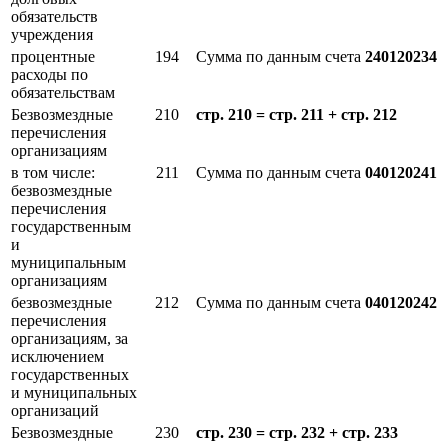
обязательств
учреждения
процентные
194
Сумма по данным счета
240120234
расходы по
обязательствам
Безвозмездные
210
стр. 210 = стр. 211 + стр. 212
перечисления
организациям
в том числе:
211
Сумма по данным счета
040120241
безвозмездные
перечисления
государственным
и
муниципальным
организациям
безвозмездные
212
Сумма по данным счета
040120242
перечисления
организациям, за
исключением
государственных
и муниципальных
организаций
Безвозмездные
230
стр. 230 = стр. 232 + стр. 233