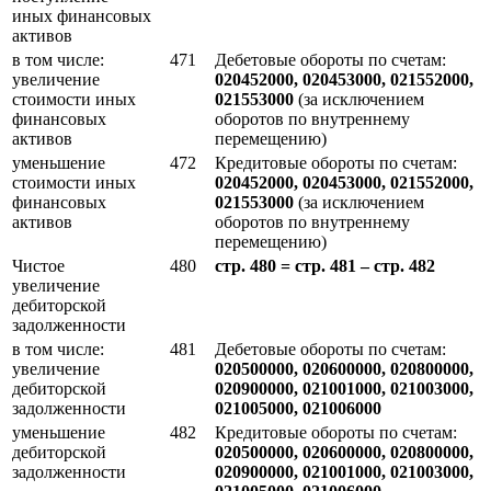
иных финансовых
активов
в том числе:
471
Дебетовые обороты по счетам:
увеличение
020452000, 020453000, 021552000,
стоимости иных
021553000
(за исключением
финансовых
оборотов по внутреннему
активов
перемещению)
уменьшение
472
Кредитовые обороты по счетам:
стоимости иных
020452000, 020453000, 021552000,
финансовых
021553000
(за исключением
активов
оборотов по внутреннему
перемещению)
Чистое
480
стр. 480 = стр. 481 – стр. 482
увеличение
дебиторской
задолженности
в том числе:
481
Дебетовые обороты по счетам:
увеличение
020500000, 020600000, 020800000,
дебиторской
020900000, 021001000, 021003000,
задолженности
021005000, 021006000
уменьшение
482
Кредитовые обороты по счетам:
дебиторской
020500000, 020600000, 020800000,
задолженности
020900000, 021001000, 021003000,