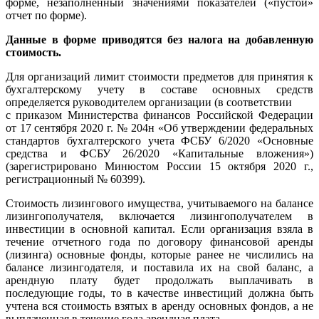
форме
, незаполненный значениями показателей («пустой»
отчет по
форме
).
Данные в форме приводятся без налога на добавленную
стоимость.
Для организаций лимит стоимости предметов для принятия к
бухгалтерскому учету в составе основных средств
определяется руководителем организации (в соответствии
с приказом Министерства финансов Российской Федерации
от 17 сентября 2020 г. № 204н «Об утверждении федеральных
стандартов бухгалтерского учета ФСБУ 6/2020 «Основные
средства и ФСБУ 26/2020 «Капитальные вложения»)
(зарегистрировано Минюстом России 15 октября 2020 г.,
регистрационный № 60399).
Стоимость лизингового имущества, учитываемого на балансе
лизингополучателя, включается лизингополучателем в
инвестиции в основной капитал. Если организация взяла в
течение отчетного года по договору финансовой аренды
(лизинга) основные фонды, которые ранее не числились на
балансе лизингодателя, и поставила их на свой баланс, а
арендную плату будет продолжать выплачивать в
последующие годы, то в качестве инвестиций должна быть
учтена вся стоимость взятых в аренду основных фондов, а не
выплаченная в течение года арендная плата.