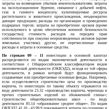
затраты на возмещение убытков землепользователям; затраты
на эксплуатационное бурение, связанное с добычей нефти,
газа и газового конденсата; культивируемые ресурсы
растительного и животного происхождения, неоднократно
дающие продукцию; расходы по организации и проведению
подрядных торгов; затраты на приобретение оружия (кроме
используемого в целях обеспечения военной безопасности
государства); стоимость расходов на передачу прав
собственности при покупке непроизведенных активов (кроме
земельных участков); другие, не перечисленные выше
расходы и затраты в основные средства.
По строкам 09 – 11
инвестиции в основной капитал
распределяются по видам экономической деятельности в
соответствии с Общероссийским классификатором видов
экономической деятельности (ОКВЭД2), исходя из той сферы
деятельности, в рамках которой будут функционировать
создаваемые или приобретаемые основные фонды. Например,
если осуществляется строительство цеха по производству
кирпича, то инвестиции по такому объекту отражаются по
виду деятельности 23.32 «производство кирпича, черепицы и
прочих строительных изделий из обожженной глины»;
строительство общеобразовательных школ - по виду
деятельности 85.14 «образование среднее общее». По кодам
ОКВЭД2 41.10 - 43.99.9 показываются затраты по созданию и