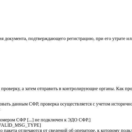
я документа, подтверждающего регистрацию, при его утрате ил
 проверку, а затем отправить в контролирующие органы. Как пр
вать данным СФР, проверка осуществляется с учетом историчн
я
мером СФР [...] не подключен к ЭДО СФР.]
INVALID_MSG_TYPE]
 пакета отличаются от сведений об операторе, к которому подк