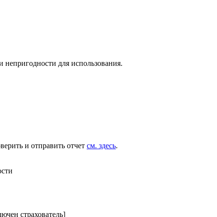
и непригодности для использования.
оверить и отправить отчет
см. здесь
.
ости
лючен страхователь]