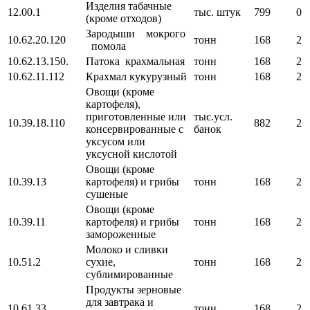
Изделия табачные
12.00.1
тыс. штук
799
0
(кроме отходов)
Зародыши мокрого
10.62.20.120
тонн
168
2
помола
10.62.13.150.
Патока крахмальная
тонн
168
2
10.62.11.112
Крахмал кукурузный
тонн
168
2
Овощи (кроме
картофеля),
приготовленные или
тыс.усл.
10.39.18.110
882
2
консервированные с
банок
уксусом или
уксусной кислотой
Овощи (кроме
10.39.13
картофеля) и грибы
тонн
168
2
сушеные
Овощи (кроме
10.39.11
картофеля) и грибы
тонн
168
2
замороженные
Молоко и сливки
10.51.2
сухие,
тонн
168
2
сублимированные
Продукты зерновые
для завтрака и
10.61.33
тонн
168
2