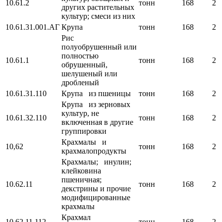
10.61.2
тонн
168
2
других растительных
культур; смеси из них
10.61.31.001.АГ
Крупа
тонн
168
2
Рис
полуобрушенный или
полностью
10.61.1
тонн
168
2
обрушенный,
шелушеный или
дробленый
10.61.31.110
Крупа из пшеницы
тонн
168
2
Крупа из зерновых
культур, не
10.61.32.110
тонн
168
2
включенная в другие
группировки
Крахмалы и
10,62
тонн
168
2
крахмалопродукты
Крахмалы; инулин;
клейковина
пшеничная;
10.62.11
тонн
168
2
декстрины и прочие
модифицированные
крахмалы
Крахмал
10.62.11.112
тонн
168
2