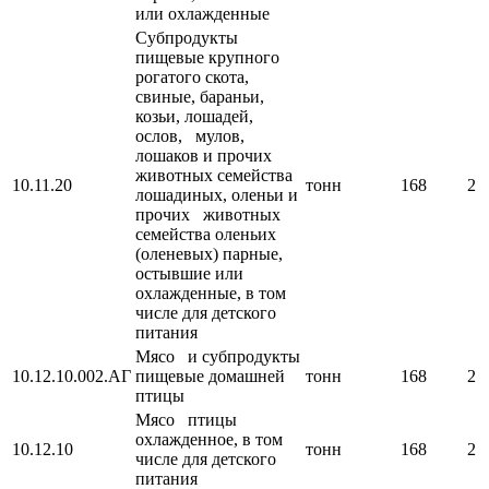
или охлажденные
Субпродукты
пищевые крупного
рогатого скота,
свиные, бараньи,
козьи, лошадей,
ослов, мулов,
лошаков и прочих
животных семейства
10.11.20
тонн
168
2
лошадиных, оленьи и
прочих животных
семейства оленьих
(оленевых) парные,
остывшие или
охлажденные, в том
числе для детского
питания
Мясо и субпродукты
10.12.10.002.АГ
пищевые домашней
тонн
168
2
птицы
Мясо птицы
охлажденное, в том
10.12.10
тонн
168
2
числе для детского
питания