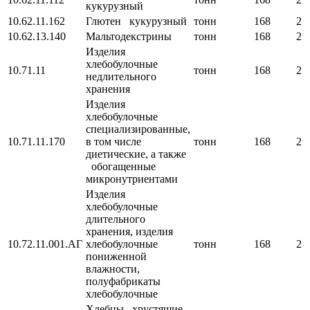
кукурузный
10.62.11.162
Глютен кукурузный
тонн
168
2
10.62.13.140
Мальтодекстрины
тонн
168
2
Изделия
хлебобулочные
10.71.11
тонн
168
2
недлительного
хранения
Изделия
хлебобулочные
специализированные,
10.71.11.170
в том числе
тонн
168
2
диетические, а также
обогащенные
микронутриентами
Изделия
хлебобулочные
длительного
хранения, изделия
10.72.11.001.АГ
хлебобулочные
тонн
168
2
пониженной
влажности,
полуфабрикаты
хлебобулочные
Хлебцы хрустящие,