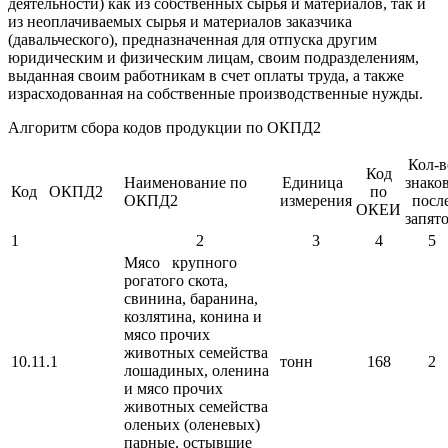
деятельности) как из собственных сырья и материалов, так и
из неоплачиваемых сырья и материалов заказчика
(давальческого), предназначенная для отпуска другим
юридическим и физическим лицам, своим подразделениям,
выданная своим работникам в счет оплаты труда, а также
израсходованная на собственные производственные нужды.
Алгоритм сбора кодов продукции по ОКПД2
Кол-в
Код
Наименование по
Единица
знак
Код ОКПД2
по
ОКПД2
измерения
посл
ОКЕИ
запят
1
2
3
4
5
Мясо крупного
рогатого скота,
свинина, баранина,
козлятина, конина и
мясо прочих
животных семейства
10.11.1
тонн
168
2
лошадиных, оленина
и мясо прочих
животных семейства
оленьих (оленевых)
парные, остывшие