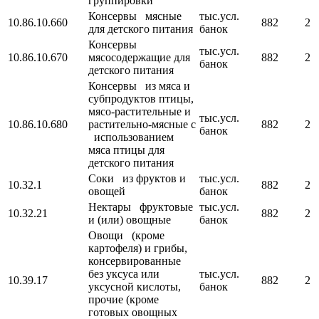
группировки
Консервы мясные
тыс.усл.
10.86.10.660
882
2
для детского питания
банок
Консервы
тыс.усл.
10.86.10.670
мясосодержащие для
882
2
банок
детского питания
Консервы из мяса и
субпродуктов птицы,
мясо-растительные и
тыс.усл.
10.86.10.680
растительно-мясные с
882
2
банок
использованием
мяса птицы для
детского питания
Соки из фруктов и
тыс.усл.
10.32.1
882
2
овощей
банок
Нектары фруктовые
тыс.усл.
10.32.21
882
2
и (или) овощные
банок
Овощи (кроме
картофеля) и грибы,
консервированные
без уксуса или
тыс.усл.
10.39.17
882
2
уксусной кислоты,
банок
прочие (кроме
готовых овощных