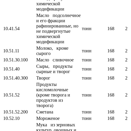
химической
модификации
Масло подсолнечное
и его фракции
рафинированные, но
10.41.54
тонн
168
2
не подвергнутые
химической
модификации
Молоко, кроме
10.51.11
тонн
168
2
сырого
10.51.30.100
Масло сливочное
тонн
168
2
Сыры, продукты
10.51.40
тонн
168
2
сырные и творог
10.51.40.300
Творог
тонн
168
2
Продукты
кисломолочные
10.51.52
(кроме творога и
тонн
168
2
продуктов из
творога)
10.51.52.200
Сметана
тонн
168
2
10.52.10
Мороженое
тонн
168
2
Мука из зерновых
культур, овощных и