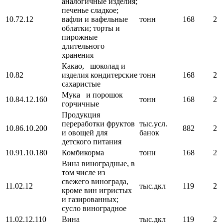
аналогичные изделия;
печенье сладкое;
10.72.12
вафли и вафельные
тонн
168
2
облатки; торты и
пирожные
длительного
хранения
Какао, шоколад и
10.82
изделия кондитерские
тонн
168
2
сахаристые
Мука и порошок
10.84.12.160
тонн
168
2
горчичные
Продукция
переработки фруктов
тыс.усл.
10.86.10.200
882
2
и овощей для
банок
детского питания
10.91.10.180
Комбикорма
тонн
168
2
Вина виноградные, в
том числе из
свежего винограда,
11.02.12
тыс.дкл
119
2
кроме вин игристых
и газированных;
сусло виноградное
11.02.12.110
Вина
тыс.дкл
119
2