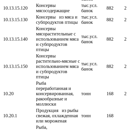
Консервы
тыс.усл.
10.13.15.120
882
2
мясосодержащие
банок
Консервы из мяса и
тыс.усл.
10.13.15.130
882
2
субпродуктов птицы
банок
Консервы
мясорастительные с
тыс.усл.
10.13.15.140
использованием мяса
882
2
банок
и субпродуктов
птицы
Консервы
растительно-мясные с
тыс.усл.
10.13.15.150
использованием мяса
882
2
банок
и субпродуктов
птицы
Рыба
переработанная и
10.20
консервированная,
тонн
168
2
ракообразные и
моллюски
Продукция из рыбы
10.20.1
свежая, охлажденная
тонн
168
или мороженая
Рыба,