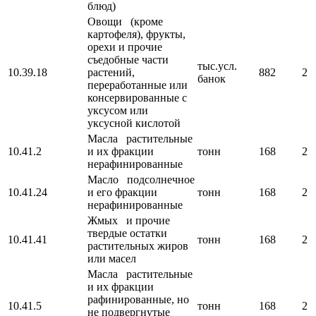
блюд)
Овощи (кроме
картофеля), фрукты,
орехи и прочие
съедобные части
тыс.усл.
10.39.18
растений,
882
2
банок
переработанные или
консервированные с
уксусом или
уксусной кислотой
Масла растительные
10.41.2
и их фракции
тонн
168
2
нерафинированные
Масло подсолнечное
10.41.24
и его фракции
тонн
168
2
нерафинированные
Жмых и прочие
твердые остатки
10.41.41
тонн
168
2
растительных жиров
или масел
Масла растительные
и их фракции
рафинированные, но
10.41.5
тонн
168
2
не подвергнутые