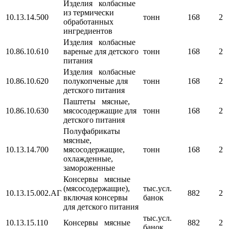
Изделия колбасные
из термически
10.13.14.500
тонн
168
2
обработанных
ингредиентов
Изделия колбасные
10.86.10.610
вареные для детского
тонн
168
2
питания
Изделия колбасные
10.86.10.620
полукопченые для
тонн
168
2
детского питания
Паштеты мясные,
10.86.10.630
мясосодержащие для
тонн
168
2
детского питания
Полуфабрикаты
мясные,
10.13.14.700
мясосодержащие,
тонн
168
2
охлажденные,
замороженные
Консервы мясные
(мясосодержащие),
тыс.усл.
10.13.15.002.АГ
882
2
включая консервы
банок
для детского питания
тыс.усл.
10.13.15.110
Консервы мясные
882
2
банок