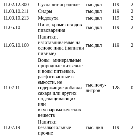
11.02.12.300
Сусла виноградные
тыс.дкл
119
2
11.03.10.211
Сидры
тыс.дкл
119
2
11.03.10.213
Медовуха
тыс.дкл
119
2
Пиво, кроме отходов
11.05.10
тыс.дкл
119
2
пивоварения
Напитки,
изготавливаемые на
11.05.10.160
тыс.дкл
119
2
основе пива (напитки
пивные)
Воды минеральные
природные питьевые
и воды питьевые,
расфасованные в
емкости, не
тыс.полу-
11.07.11
содержащие добавки
128
0
литров
сахара или других
подслащивающих
или
вкусоароматических
веществ
Напитки
11.07.19
безалкогольные
тыс. дкл
119
2
прочие