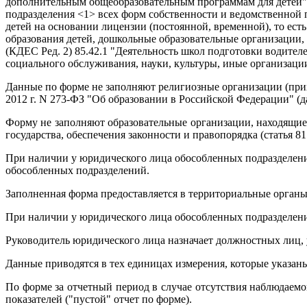
дополнительным общеобразовательным программам для детей" (
подразделения <1> всех форм собственности и ведомственной
детей на основании лицензии (постоянной, временной), то ес
образования детей, дошкольные образовательные организации
(КДЕС Ред. 2) 85.42.1 "Деятельность школ подготовки водител
социального обслуживания, науки, культуры, иные организации
Данные по форме не заполняют религиозные организации (прих
2012 г. N 273-ФЗ "Об образовании в Российской Федерации" (д
Форму не заполняют образовательные организации, находящие
государства, обеспечения законности и правопорядка (статья 8
При наличии у юридического лица обособленных подразделени
обособленных подразделений.
Заполненная форма предоставляется в территориальные органы
При наличии у юридического лица обособленных подразделени
Руководитель юридического лица назначает должностных лиц,
Данные приводятся в тех единицах измерения, которые указан
По форме за отчетный период в случае отсутствия наблюдаем
показателей ("пустой" отчет по форме).