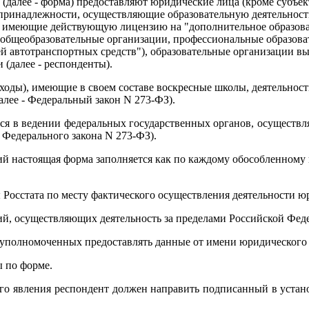
далее - форма) предоставляют юридические лица (кроме субъек
 принадлежности, осуществляющие образовательную деятельнос
ть имеющие действующую лицензию на "дополнительное образова
, общеобразовательные организации, профессиональные образо
ей автотранспортных средств"), образовательные организации в
 (далее - респонденты).
оды), имеющие в своем составе воскресные школы, деятельность
алее - Федеральный закон N 273-ФЗ).
ся в ведении федеральных государственных органов, осуществл
1 Федерального закона N 273-ФЗ).
й настоящая форма заполняется как по каждому обособленному 
 Росстата по месту фактического осуществления деятельности ю
й, осуществляющих деятельность за пределами Российской Феде
 уполномоченных предоставлять данные от имени юридического 
ы по форме.
ого явления респондент должен направить подписанный в устан