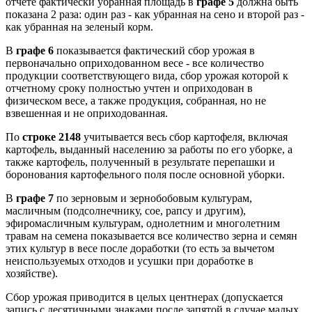
отчете фактически убранная площадь в
графе 5
должна быть
показана 2 раза: один раз - как убранная на сено и второй раз -
как убранная на зеленый корм.
В
графе 6
показывается фактический сбор урожая в
первоначально оприходованном весе - все количество
продукции соответствующего вида, сбор урожая которой к
отчетному сроку полностью учтен и оприходован в
физическом весе, а также продукция, собранная, но не
взвешенная и не оприходованная.
По
строке 2148
учитывается весь сбор картофеля, включая
картофель, выданный населению за работы по его уборке, а
также картофель, полученный в результате перепашки и
боронования картофельного поля после основной уборки.
В
графе 7
по зерновым и зернобобовым культурам,
масличным (подсолнечнику, сое, рапсу и другим),
эфиромасличным культурам, однолетним и многолетним
травам на семена показывается все количество зерна и семян
этих культур в весе после доработки (то есть за вычетом
неиспользуемых отходов и усушки при доработке в
хозяйстве).
Сбор урожая приводится в целых центнерах (допускается
запись с десятичными знаками после запятой в случае малых