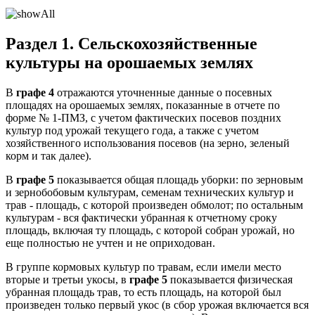
Раздел 1. Сельскохозяйственные
культуры на орошаемых землях
В
графе 4
отражаются уточненные данные о посевных
площадях на орошаемых землях, показанные в отчете по
форме № 1-ПМЗ, с учетом фактических посевов поздних
культур под урожай текущего года, а также с учетом
хозяйственного использования посевов (на зерно, зеленый
корм и так далее).
В
графе 5
показывается общая площадь уборки: по зерновым
и зернобобовым культурам, семенам технических культур и
трав - площадь, с которой произведен обмолот; по остальным
культурам - вся фактически убранная к отчетному сроку
площадь, включая ту площадь, с которой собран урожай, но
еще полностью не учтен и не оприходован.
В группе кормовых культур по травам, если имели место
вторые и третьи укосы, в
графе 5
показывается физическая
убранная площадь трав, то есть площадь, на которой был
произведен только первый укос (в сбор урожая включается вся