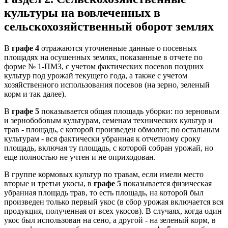
культуры на вовлеченных в
сельскохозяйственный оборот землях
В
графе 4
отражаются уточненные данные о посевных
площадях на осушенных землях, показанные в отчете по
форме № 1-ПМЗ, с учетом фактических посевов поздних
культур под урожай текущего года, а также с учетом
хозяйственного использования посевов (на зерно, зеленый
корм и так далее).
В
графе 5
показывается общая площадь уборки: по зерновым
и зернобобовым культурам, семенам технических культур и
трав - площадь, с которой произведен обмолот; по остальным
культурам - вся фактически убранная к отчетному сроку
площадь, включая ту площадь, с которой собран урожай, но
еще полностью не учтен и не оприходован.
В группе кормовых культур по травам, если имели место
вторые и третьи укосы, в
графе 5
показывается физическая
убранная площадь трав, то есть площадь, на которой был
произведен только первый укос (в сбор урожая включается вся
продукция, полученная от всех укосов). В случаях, когда один
укос был использован на сено, а другой - на зеленый корм, в