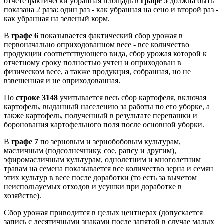
отчете фактически убранная площадь в
графе 5
должна быть
показана 2 раза: один раз - как убранная на сено и второй раз -
как убранная на зеленый корм.
В
графе 6
показывается фактический сбор урожая в
первоначально оприходованном весе - все количество
продукции соответствующего вида, сбор урожая которой к
отчетному сроку полностью учтен и оприходован в
физическом весе, а также продукция, собранная, но не
взвешенная и не оприходованная.
По
строке 3148
учитывается весь сбор картофеля, включая
картофель, выданный населению за работы по его уборке, а
также картофель, полученный в результате перепашки и
боронования картофельного поля после основной уборки.
В
графе 7
по зерновым и зернобобовым культурам,
масличным (подсолнечнику, сое, рапсу и другим),
эфиромасличным культурам, однолетним и многолетним
травам на семена показывается все количество зерна и семян
этих культур в весе после доработки (то есть за вычетом
неиспользуемых отходов и усушки при доработке в
хозяйстве).
Сбор урожая приводится в целых центнерах (допускается
запись с десятичными знаками после запятой в случае малых