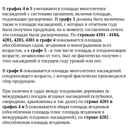
В
графах 4 и 5
учитываются площади многолетних
насаждений с системами орошения, включая площади,
подлежащие раскорчевке. В
графу 5
должны быть включены
также и площади насаждений, с которых в отчетном году
была получена продукция, но к моменту составления отчета
эти площади были раскорчеваны. По
строкам 4101 - 4104,
4201, 4203, 4301 в графе 4
показывается площадь
обособленных садов, ягодников и виноградников всех
возрастов, а в
графе 5
- в том числе площадь в плодоносящем
возрасте, независимо от того, был ли фактически получен с
этих насаждений в текущем году урожай или нет.
В
графе 6
показывается площадь многолетних насаждений
плодоносящего возраста, с которой фактически производился
сбор продукции.
При наличии в садах между плодовыми деревьями (в
междурядьях) посадок ягодных насаждений (клубники,
смородины, крыжовника и так далее) по
строке 4201 в
графах 4 и 5
показывается общая площадь ягодников
(обособленная площадь плюс площадь ягодников в
междурядьях плодовых насаждений), по
строке 4202
-
обособленная площадь ягодников.