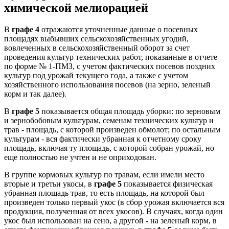
химической мелиорацией
В
графе 4
отражаются уточненные данные о посевных
площадях выбывших сельскохозяйственных угодий,
вовлеченных в сельскохозяйственный оборот за счет
проведения культур технических работ, показанные в отчете
по форме № 1-ПМЗ, с учетом фактических посевов поздних
культур под урожай текущего года, а также с учетом
хозяйственного использования посевов (на зерно, зеленый
корм и так далее).
В
графе 5
показывается общая площадь уборки: по зерновым
и зернобобовым культурам, семенам технических культур и
трав - площадь, с которой произведен обмолот; по остальным
культурам - вся фактически убранная к отчетному сроку
площадь, включая ту площадь, с которой собран урожай, но
еще полностью не учтен и не оприходован.
В группе кормовых культур по травам, если имели место
вторые и третьи укосы, в
графе 5
показывается физическая
убранная площадь трав, то есть площадь, на которой был
произведен только первый укос (в сбор урожая включается вся
продукция, полученная от всех укосов). В случаях, когда один
укос был использован на сено, а другой - на зеленый корм, в