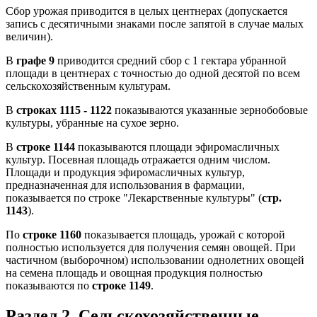
Сбор урожая приводится в целых центнерах (допускается
запись с десятичными знаками после запятой в случае малых
величин).
В
графе 9
приводится средний сбор с 1 гектара убранной
площади в центнерах с точностью до одной десятой по всем
сельскохозяйственным культурам.
В
строках 1115 - 1122
показываются указанные зернобобовые
культуры, убранные на сухое зерно.
В
строке 1144
показываются площади эфиромасличных
культур. Посевная площадь отражается одним числом.
Площади и продукция эфиромасличных культур,
предназначенная для использования в фармации,
показывается по строке "Лекарственные культуры" (
стр.
1143
).
По
строке 1160
показывается площадь, урожай с которой
полностью используется для получения семян овощей. При
частичном (выборочном) использовании однолетних овощей
на семена площадь и овощная продукция полностью
показываются по
строке 1149
.
Раздел 2. Сельскохозяйственные