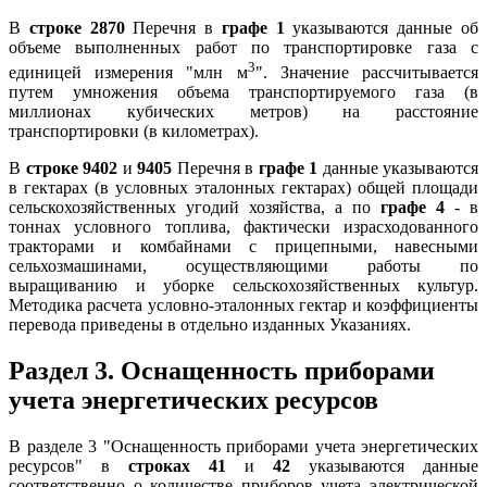
В
строке 2870
Перечня в
графе 1
указываются данные об
объеме выполненных работ по транспортировке газа с
3
единицей измерения "млн м
". Значение рассчитывается
путем умножения объема транспортируемого газа (в
миллионах кубических метров) на расстояние
транспортировки (в километрах).
В
строке 9402
и
9405
Перечня в
графе 1
данные указываются
в гектарах (в условных эталонных гектарах) общей площади
сельскохозяйственных угодий хозяйства, а по
графе 4
- в
тоннах условного топлива, фактически израсходованного
тракторами и комбайнами с прицепными, навесными
сельхозмашинами, осуществляющими работы по
выращиванию и уборке сельскохозяйственных культур.
Методика расчета условно-эталонных гектар и коэффициенты
перевода приведены в отдельно изданных Указаниях.
Раздел 3. Оснащенность приборами
учета энергетических ресурсов
В разделе 3 "Оснащенность приборами учета энергетических
ресурсов" в
строках 41
и
42
указываются данные
соответственно о количестве приборов учета электрической