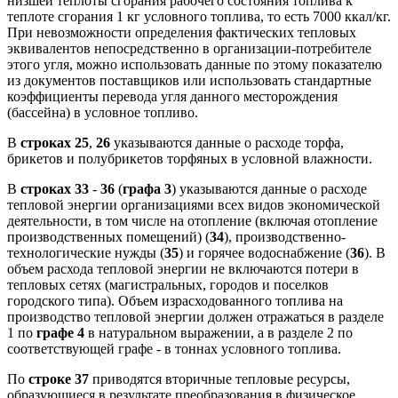
низшей теплоты сгорания рабочего состояния топлива к
теплоте сгорания 1 кг условного топлива, то есть 7000 ккал/кг.
При невозможности определения фактических тепловых
эквивалентов непосредственно в организации-потребителе
этого угля, можно использовать данные по этому показателю
из документов поставщиков или использовать стандартные
коэффициенты перевода угля данного месторождения
(бассейна) в условное топливо.
В
строках 25
,
26
указываются данные о расходе торфа,
брикетов и полубрикетов торфяных в условной влажности.
В
строках 33
-
36
(
графа 3
) указываются данные о расходе
тепловой энергии организациями всех видов экономической
деятельности, в том числе на отопление (включая отопление
производственных помещений) (
34
), производственно-
технологические нужды (
35
) и горячее водоснабжение (
36
). В
объем расхода тепловой энергии не включаются потери в
тепловых сетях (магистральных, городов и поселков
городского типа). Объем израсходованного топлива на
производство тепловой энергии должен отражаться в разделе
1 по
графе 4
в натуральном выражении, а в разделе 2 по
соответствующей графе - в тоннах условного топлива.
По
строке 37
приводятся вторичные тепловые ресурсы,
образующиеся в результате преобразования в физическое