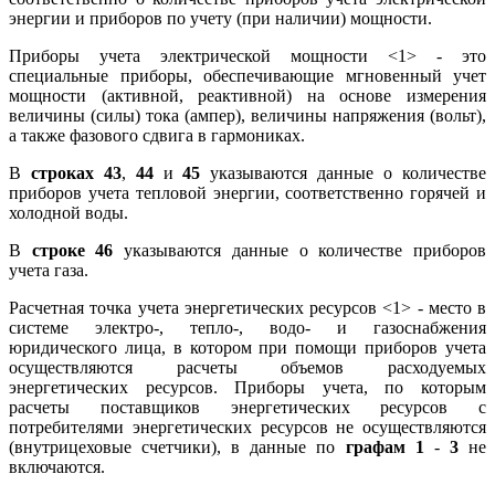
энергии и приборов по учету (при наличии) мощности.
Приборы учета электрической мощности <1> - это
специальные приборы, обеспечивающие мгновенный учет
мощности (активной, реактивной) на основе измерения
величины (силы) тока (ампер), величины напряжения (вольт),
а также фазового сдвига в гармониках.
В
строках 43
,
44
и
45
указываются данные о количестве
приборов учета тепловой энергии, соответственно горячей и
холодной воды.
В
строке 46
указываются данные о количестве приборов
учета газа.
Расчетная точка учета энергетических ресурсов <1> - место в
системе электро-, тепло-, водо- и газоснабжения
юридического лица, в котором при помощи приборов учета
осуществляются расчеты объемов расходуемых
энергетических ресурсов. Приборы учета, по которым
расчеты поставщиков энергетических ресурсов с
потребителями энергетических ресурсов не осуществляются
(внутрицеховые счетчики), в данные по
графам 1
-
3
не
включаются.