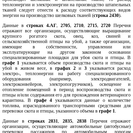
теплоэнергии и электроэнергии на производство штапельных
тканей следует отнести к расходу соответствующих видов
энергии на производство шелковых тканей (
строка 2430
).
Данные в
строках 4.АГ
,
2705
,
2710
,
2715
,
2720
Перечня
отражают все организации, осуществляющие выращивание
крупного рогатого скота, овец, коз, свиней и
сельскохозяйственной птицы на убой, а также организации,
имеющие в собственности, управлении или
эксплуатирующие на другом законном основании
специализированные площадки для убоя скота и птицы. В
графе 1
указывается объем производства скота и птицы на
убой в живом весе, в
графах 2
и
3
указывается расход
электро-, теплоэнергии на работу специализированного
оборудования (например, электродвигателей,
электроконвейеров, электропогрузчиков), освещение и
отопление помещений в период воспроизводства скота и
птицы и/или содержания его для прохождения ветеринарного
карантина. В
графе 4
указываются данные о количестве
топлива, израсходованного транспортными средствами для
перевозки скота и птицы, указанного объема в
графе 1
.
Данные в
строках 2831
,
2835
,
2838
Перечня отражают
организации, осуществляющие автомобильные (автобусные)
перевозки пассажиров по автомобильным дорогам