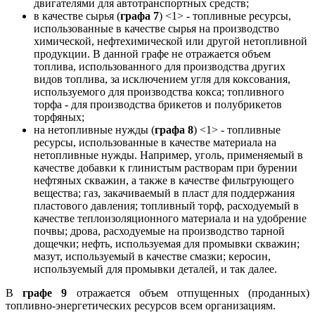
двигателями для автотранспортных средств;
в качестве сырья (
графа 7
) <1> - топливные ресурсы,
использованные в качестве сырья на производство
химической, нефтехимической или другой нетопливной
продукции. В данной графе не отражается объем
топлива, использованного для производства других
видов топлива, за исключением угля для коксования,
используемого для производства кокса; топливного
торфа - для производства брикетов и полубрикетов
торфяных;
на нетопливные нужды (
графа 8
) <1> - топливные
ресурсы, использованные в качестве материала на
нетопливные нужды. Например, уголь, применяемый в
качестве добавки к глинистым растворам при бурении
нефтяных скважин, а также в качестве фильтрующего
вещества; газ, закачиваемый в пласт для поддержания
пластового давления; топливный торф, расходуемый в
качестве теплоизоляционного материала и на удобрение
почвы; дрова, расходуемые на производство тарной
дощечки; нефть, используемая для промывки скважин;
мазут, используемый в качестве смазки; керосин,
используемый для промывки деталей, и так далее.
В
графе 9
отражается объем отпущенных (проданных)
топливно-энергетических ресурсов всем организациям.