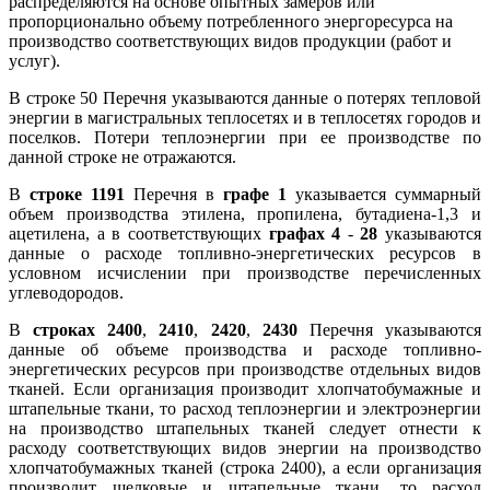
распределяются на основе опытных замеров или
пропорционально объему потребленного энергоресурса на
производство соответствующих видов продукции (работ и
услуг).
В строке 50 Перечня указываются данные о потерях тепловой
энергии в магистральных теплосетях и в теплосетях городов и
поселков. Потери теплоэнергии при ее производстве по
данной строке не отражаются.
В
строке 1191
Перечня в
графе 1
указывается суммарный
объем производства этилена, пропилена, бутадиена-1,3 и
ацетилена, а в соответствующих
графах 4
-
28
указываются
данные о расходе топливно-энергетических ресурсов в
условном исчислении при производстве перечисленных
углеводородов.
В
строках 2400
,
2410
,
2420
,
2430
Перечня указываются
данные об объеме производства и расходе топливно-
энергетических ресурсов при производстве отдельных видов
тканей. Если организация производит хлопчатобумажные и
штапельные ткани, то расход теплоэнергии и электроэнергии
на производство штапельных тканей следует отнести к
расходу соответствующих видов энергии на производство
хлопчатобумажных тканей (строка 2400), а если организация
производит шелковые и штапельные ткани, то расход