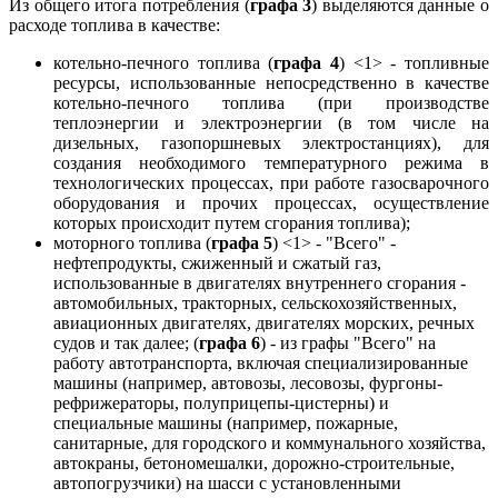
Из общего итога потребления (
графа 3
) выделяются данные о
расходе топлива в качестве:
котельно-печного топлива (
графа 4
) <1> - топливные
ресурсы, использованные непосредственно в качестве
котельно-печного топлива (при производстве
теплоэнергии и электроэнергии (в том числе на
дизельных, газопоршневых электростанциях), для
создания необходимого температурного режима в
технологических процессах, при работе газосварочного
оборудования и прочих процессах, осуществление
которых происходит путем сгорания топлива);
моторного топлива (
графа 5
) <1> - "Всего" -
нефтепродукты, сжиженный и сжатый газ,
использованные в двигателях внутреннего сгорания -
автомобильных, тракторных, сельскохозяйственных,
авиационных двигателях, двигателях морских, речных
судов и так далее; (
графа 6
) - из графы "Всего" на
работу автотранспорта, включая специализированные
машины (например, автовозы, лесовозы, фургоны-
рефрижераторы, полуприцепы-цистерны) и
специальные машины (например, пожарные,
санитарные, для городского и коммунального хозяйства,
автокраны, бетономешалки, дорожно-строительные,
автопогрузчики) на шасси с установленными