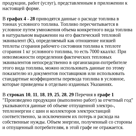
продукции, работ (услуг), представленным в приложении к
настоящей форме.
В
графах 4
-
28
приводятся данные о расходе топлива в
тоннах условного топлива. Топливо пересчитывается в
условное путем умножения объема конкретного вида топлива
в натуральном выражении на его фактический тепловой
эквивалент (К), определяемый как отношение низшей
теплоты сгорания рабочего состояния топлива к теплоте
сгорания 1 кг условного топлива, то есть 7000 ккал/кг. При
невозможности определения фактических тепловых
эквивалентов непосредственно в организации-потребителе
этого вида топлива, можно использовать данные по этому
показателю из документов поставщиков или использовать
стандартные коэффициенты перевода топлива в условное,
которые приведены в отдельно изданных Указаниях.
В
строках 10
,
11
,
18
,
19
,
25
,
28
,
29
Перечня в
графе 1
"Произведено продукции (выполнено работ) за отчетный год"
указываются данные об объеме отпущенной электро-,
теплоэнергии с шин и коллекторов электростанций
соответственно, за исключением их потерь и расхода на
собственные нужды. Объем энергии, полученный со стороны
и отпущенный потребителям, в этой графе не отражается.