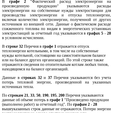
В
графе 2
"Фактический расход электроэнергии на
произведенную продукцию" указываются расходы
электроэнергии на собственные нужды электростанции для
производства электроэнергии и отпуска теплоэнергии,
включая количество электроэнергии, полученной от других
источников из внешней сети. Данные о фактическом расходе
сожженного топлива по видам в энергетических установках
электростанций за отчетный год указываются в
графах 5
-
28
в условном исчислении.
В
строке 32
Перечня в
графе 1
отражается отпуск
теплоэнергии котельными, в том числе на собственные
нужды котельной, состоящими на самостоятельном балансе
или на балансе других организаций. По этой строке также
отражаются сведения по отопительным котлам любых типов,
находящимся на балансе организаций.
Данные в
строках 32
и
37
Перечня указываются без учета
потерь тепловой энергии, произведенной на указанных
источниках тепла.
По
строкам 21
,
33
,
50
,
190
,
195
,
200
Перечня указываются
данные об объеме потерь в
графе 1
"Произведено продукции
(выполнено работ) за отчетный год". По
графам 2
-
28
вышеуказанных строк данные не отражаются. Потери энергии