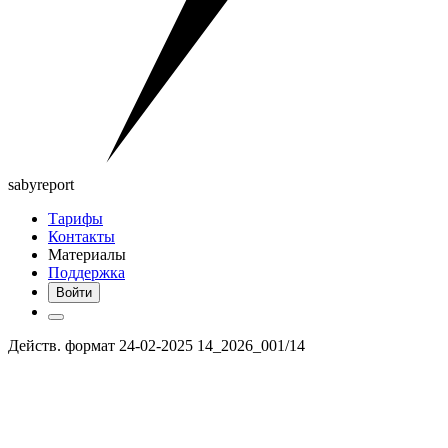
saby
report
Тарифы
Контакты
Материалы
Поддержка
Войти
Действ. формат 24-02-2025 14_2026_001/14