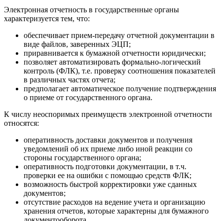
Электронная отчетность в государственные органы
характеризуется тем, что:
обеспечивает прием-передачу отчетной документации в
виде файлов, заверенных ЭЦП;
приравнивается к бумажной отчетности юридически;
позволяет автоматизировать формально-логический
контроль (ФЛК), т.е. проверку соотношения показателей
в различных частях отчета;
предполагает автоматическое получение подтверждения
о приеме от государственного органа.
К числу неоспоримых преимуществ электронной отчетности
относятся:
оперативность доставки документов и получения
уведомлений об их приеме либо иной реакции со
стороны государственного органа;
оперативность подготовки документации, в т.ч.
проверки ее на ошибки с помощью средств ФЛК;
возможность быстрой корректировки уже сданных
документов;
отсутствие расходов на ведение учета и организацию
хранения отчетов, которые характерны для бумажного
документооборота.