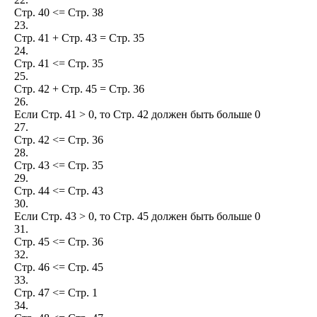
Стр. 40 <= Стр. 38
23.
Стр. 41 + Стр. 43 = Стр. 35
24.
Стр. 41 <= Стр. 35
25.
Стр. 42 + Стр. 45 = Стр. 36
26.
Если Стр. 41 > 0, то Стр. 42 должен быть больше 0
27.
Стр. 42 <= Стр. 36
28.
Стр. 43 <= Стр. 35
29.
Стр. 44 <= Стр. 43
30.
Если Стр. 43 > 0, то Стр. 45 должен быть больше 0
31.
Стр. 45 <= Стр. 36
32.
Стр. 46 <= Стр. 45
33.
Стр. 47 <= Стр. 1
34.