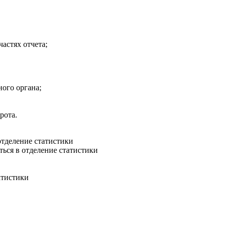
астях отчета;
ого органа;
рота.
отделение статистики
ься в отделение статистики
атистики