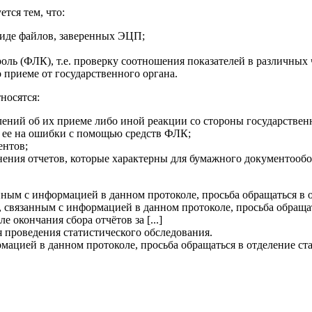
тся тем, что:
виде файлов, заверенных ЭЦП;
ль (ФЛК), т.е. проверку соотношения показателей в различных ч
 приеме от государственного органа.
носятся:
ений об их приеме либо иной реакции со стороны государственн
и ее на ошибки с помощью средств ФЛК;
ентов;
анения отчетов, которые характерны для бумажного документообо
нным с информацией в данном протоколе, просьба обращаться в 
, связанным с информацией в данном протоколе, просьба обращат
окончания сбора отчётов за [...]
я проведения статистического обследования.
мацией в данном протоколе, просьба обращаться в отделение ст