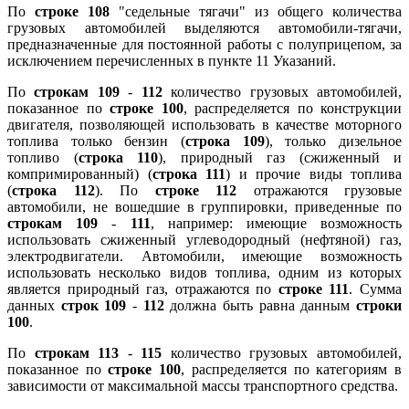
По
строке 108
"седельные тягачи" из общего количества
грузовых автомобилей выделяются автомобили-тягачи,
предназначенные для постоянной работы с полуприцепом, за
исключением перечисленных в пункте 11 Указаний.
По
строкам 109
-
112
количество грузовых автомобилей,
показанное по
строке 100
, распределяется по конструкции
двигателя, позволяющей использовать в качестве моторного
топлива только бензин (
строка 109
), только дизельное
топливо (
строка 110
), природный газ (сжиженный и
компримированный) (
строка 111
) и прочие виды топлива
(
строка 112
). По
строке 112
отражаются грузовые
автомобили, не вошедшие в группировки, приведенные по
строкам 109
-
111
, например: имеющие возможность
использовать сжиженный углеводородный (нефтяной) газ,
электродвигатели. Автомобили, имеющие возможность
использовать несколько видов топлива, одним из которых
является природный газ, отражаются по
строке 111
. Сумма
данных
строк 109
-
112
должна быть равна данным
строки
100
.
По
строкам 113
-
115
количество грузовых автомобилей,
показанное по
строке 100
, распределяется по категориям в
зависимости от максимальной массы транспортного средства.