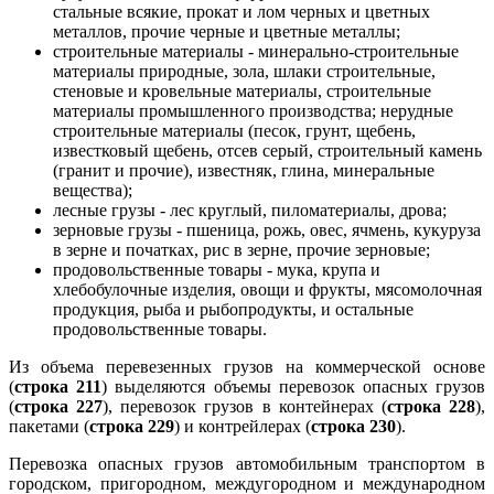
стальные всякие, прокат и лом черных и цветных
металлов, прочие черные и цветные металлы;
строительные материалы - минерально-строительные
материалы природные, зола, шлаки строительные,
стеновые и кровельные материалы, строительные
материалы промышленного производства; нерудные
строительные материалы (песок, грунт, щебень,
известковый щебень, отсев серый, строительный камень
(гранит и прочие), известняк, глина, минеральные
вещества);
лесные грузы - лес круглый, пиломатериалы, дрова;
зерновые грузы - пшеница, рожь, овес, ячмень, кукуруза
в зерне и початках, рис в зерне, прочие зерновые;
продовольственные товары - мука, крупа и
хлебобулочные изделия, овощи и фрукты, мясомолочная
продукция, рыба и рыбопродукты, и остальные
продовольственные товары.
Из объема перевезенных грузов на коммерческой основе
(
строка 211
) выделяются объемы перевозок опасных грузов
(
строка 227
), перевозок грузов в контейнерах (
строка 228
),
пакетами (
строка 229
) и контрейлерах (
строка 230
).
Перевозка опасных грузов автомобильным транспортом в
городском, пригородном, междугородном и международном