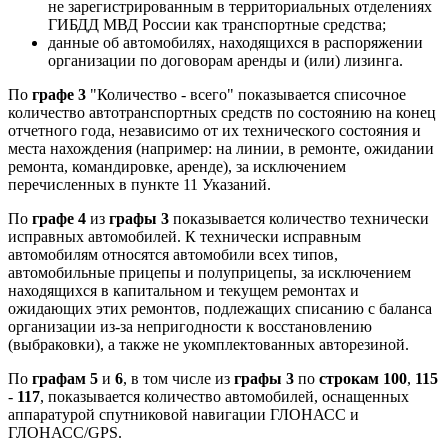
не зарегистрированным в территориальных отделениях
ГИБДД МВД России как транспортные средства;
данные об автомобилях, находящихся в распоряжении
организации по договорам аренды и (или) лизинга.
По
графе 3
"Количество - всего" показывается списочное
количество автотранспортных средств по состоянию на конец
отчетного года, независимо от их технического состояния и
места нахождения (например: на линии, в ремонте, ожидании
ремонта, командировке, аренде), за исключением
перечисленных в пункте 11 Указаний.
По
графе 4
из
графы 3
показывается количество технически
исправных автомобилей. К технически исправным
автомобилям относятся автомобили всех типов,
автомобильные прицепы и полуприцепы, за исключением
находящихся в капитальном и текущем ремонтах и
ожидающих этих ремонтов, подлежащих списанию с баланса
организации из-за непригодности к восстановлению
(выбраковки), а также не укомплектованных авторезиной.
По
графам 5
и
6
, в том числе из
графы 3
по
строкам 100
,
115
-
117
, показывается количество автомобилей, оснащенных
аппаратурой спутниковой навигации ГЛОНАСС и
ГЛОНАСС/GPS.