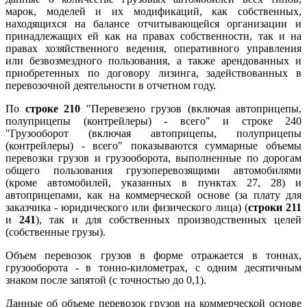
марок, моделей и их модификаций, как собственных,
находящихся на балансе отчитывающейся организации и
принадлежащих ей как на правах собственности, так и на
правах хозяйственного ведения, оперативного управления
или безвозмездного пользования, а также арендованных и
приобретенных по договору лизинга, задействованных в
перевозочной деятельности в отчетном году.
По
строке 210
"Перевезено грузов (включая автоприцепы,
полуприцепы (контрейлеры) - всего" и строке 240
"Грузооборот (включая автоприцепы, полуприцепы
(контрейлеры) - всего" показываются суммарные объемы
перевозки грузов и грузооборота, выполненные по дорогам
общего пользования грузоперевозящими автомобилями
(кроме автомобилей, указанных в пунктах 27, 28) и
автоприцепами, как на коммерческой основе (за плату для
заказчика - юридического или физического лица) (
строки 211
и
241
), так и для собственных производственных целей
(собственные грузы).
Объем перевозок грузов в форме отражается в тоннах,
грузооборота - в тонно-километрах, с одним десятичным
знаком после запятой (с точностью до 0,1).
Данные об объеме перевозок грузов на коммерческой основе