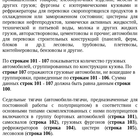
других грузов; фургоны с изотермическими кузовами и
рефрижераторы для перевозки скоропортящихся продуктов в
охлажденном или замороженном состоянии; цистерны для
перевозки нефтепродуктов, химически активных жидкостей,
технической и питьевой воды, молока и других жидких
грузов, авторастворовозы, цементовозы и прочие; автомобили
для перевозки строительных конструкций (панелей, ферм,
блоков и др.); лесовозы, трубовозы, плетевозы,
контейнеровозы, бензовозы и другие.
По
строкам 101
-
107
показывается количество грузовых
автомобилей, сгруппированных по конструкции кузова. По
строке 107
отражаются грузовые автомобили, не вошедшие в
группировки, приведенные по
строкам 101
-
106
. Сумма
данных
строк 101
-
107
должна быть равна данным
строки
100
.
Седельные тягачи (автомобили-тягачи, предназначенные для
постоянной работы с полуприцепом) в соответствии с
основными типами скомплектованных с ними полуприцепов
включаются в группу бортовых автомобилей (
строка 101
),
самосвалов (
строка 102
), грузовых фургонов (
строка 103
),
рефрижераторов (
строка 104
), цистерн (
строка 105
),
лесовозов (
строка 106
).