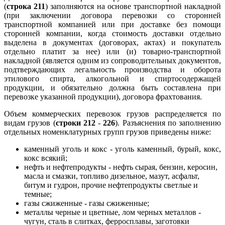
(
строка 211
) заполняются на основе транспортной накладной
(при заключении договора перевозки со сторонней
транспортной компанией или при доставке без помощи
сторонней компании, когда стоимость доставки отдельно
выделена в документах (договорах, актах) и покупатель
отдельно платит за нее) или (и) товарно-транспортной
накладной (является одним из сопроводительных документов,
подтверждающих легальность производства и оборота
этилового спирта, алкогольной и спиртосодержащей
продукции, и обязательно должна быть составлена при
перевозке указанной продукции), договора фрахтования.
Объем коммерческих перевозок грузов распределяется по
видам грузов (
строки 212
-
226
). Разъяснения по заполнению
отдельных номенклатурных групп грузов приведены ниже:
каменный уголь и кокс - уголь каменный, бурый, кокс,
кокс всякий;
нефть и нефтепродукты - нефть сырая, бензин, керосин,
масла и смазки, топливо дизельное, мазут, асфальт,
битум и гудрон, прочие нефтепродукты светлые и
темные;
газы сжиженные - газы сжиженные;
металлы черные и цветные, лом черных металлов -
чугун, сталь в слитках, ферросплавы, заготовки