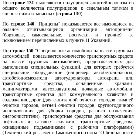
По
строке 131
выделяются полуприцепы-контейнеровозы из
общего количества полуприцепов к седельным тягачам в
сцепе с ними и запасных (
строка 130
).
По
строке 140
"Прицепы" показываются все имеющиеся на
балансе отчитывающейся организации автоприцепы
(бортовые, самосвальные, роспуски и прочие), за
исключением перечисленных в пункте 11 Указаний.
По
строке 150
"Специальные автомобили на шасси грузовых
автомобилей" показывается количество транспортных средств
на шасси грузовых автомобилей, предназначенных для
выполнения специальных функций, для которых требуется
специальное оборудование (например: автобетононасосы,
автобетоносмесители, автогудронаторы, автокраны или
транспортные средства, оснащенные кранами-
манипуляторами, автоэвакуаторы, пожарные автомобили,
транспортные средства для коммунального хозяйства и
содержания дорог (для санитарной очистки городов, зимней
очистки городов, летней очистки городов, круглогодичного
использования для уборки городов, разного назначения,
снегоочистители), транспортные средства для обслуживания
нефтяных и газовых скважин, транспортные средства,
оснащенные подъемниками с рабочими платформами)
(Технический регламент Таможенного союза "О безопасности