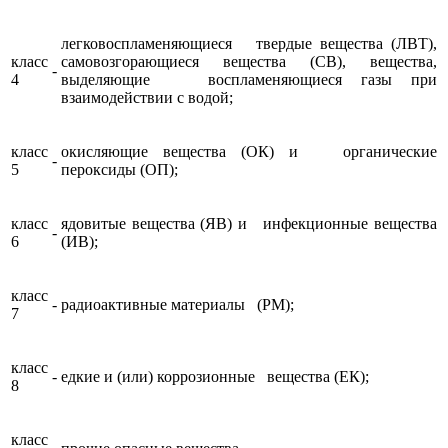
легковоспламеняющиеся твердые вещества (ЛВТ),
класс
самовозгорающиеся вещества (СВ), вещества,
-
4
выделяющие воспламеняющиеся газы при
взаимодействии с водой;
класс
окисляющие вещества (ОК) и органические
-
5
пероксиды (ОП);
класс
ядовитые вещества (ЯВ) и инфекционные вещества
-
6
(ИВ);
класс
-
радиоактивные материалы (РМ);
7
класс
-
едкие и (или) коррозионные вещества (ЕК);
8
класс