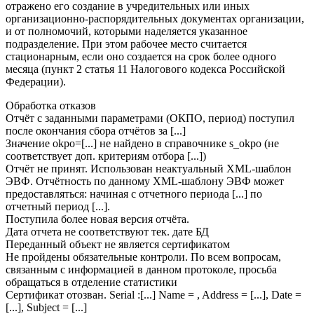
отражено его создание в учредительных или иных
организационно-распорядительных документах организации,
и от полномочий, которыми наделяется указанное
подразделение. При этом рабочее место считается
стационарным, если оно создается на срок более одного
месяца (пункт 2 статья 11 Налогового кодекса Российской
Федерации).
Обработка отказов
Отчёт с заданными параметрами (ОКПО, период) поступил
после окончания сбора отчётов за [...]
Значение okpo=[...] не найдено в справочнике s_okpo (не
соответствует доп. критериям отбора [...])
Отчёт не принят. Использован неактуальный XML-шаблон
ЭВФ. Отчётность по данному XML-шаблону ЭВФ может
предоставляться: начиная с отчетного периода [...] по
отчетный период [...].
Поступила более новая версия отчёта.
Дата отчета не соответствуют тек. дате БД
Переданный объект не является сертификатом
Не пройдены обязательные контроли. По всем вопросам,
связанным с информацией в данном протоколе, просьба
обращаться в отделение статистики
Сертификат отозван. Serial :[...] Name = , Address = [...], Date =
[...], Subject = [...]