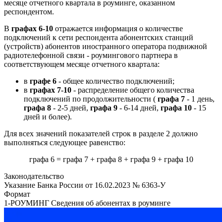
месяце отчетного квартала в роуминге, оказанном
респондентом.
В
графах 6-10
отражается информация о количестве
подключений к сети респондента абонентских станций
(устройств) абонентов иностранного оператора подвижной
радиотелефонной связи - роумингового партнера в
соответствующем месяце отчетного квартала:
в
графе 6
- общее количество подключений;
в
графах 7-10
- распределение общего количества
подключений по продолжительности (
графа 7
- 1 день,
графа 8
- 2-5 дней,
графа 9
- 6-14 дней,
графа 10
- 15
дней и более).
Для всех значений показателей строк в разделе 2 должно
выполняться следующее равенство:
графа 6 = графа 7 + графа 8 + графа 9 + графа 10
Законодательство
Указание Банка России от 16.02.2023 № 6363-У
Формат
1-РОУМИНГ Сведения об абонентах в роуминге