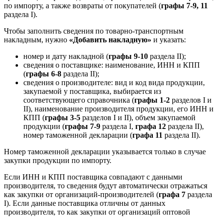
по импорту, а также возвраты от покупателей (
графы 7-9, 11
раздела I).
Чтобы заполнить сведения по товарно-транспортным
накладным, нужно
«Добавить накладную»
и указать:
номер и дату накладной (
графы 9-10
раздела II);
сведения о поставщике: наименование, ИНН и КПП
(
графы 6-8
раздела II);
сведения о производителе: вид и код вида продукции,
закупаемой у поставщика, выбирается из
соответствующего справочника (
графы 1-2
разделов I и
II), наименование производителя продукции, его ИНН и
КПП (
графы 3-5
разделов I и II), объем закупаемой
продукции (
графы 7-9
раздела I,
графа 12
раздела II),
номер таможенной декларации (
графа 11
раздела II).
Номер таможенной декларации указывается только в случае
закупки продукции по импорту.
Если ИНН и КПП поставщика совпадают с данными
производителя, то сведения будут автоматически отражаться
как закупки от организаций-производителей (
графа 7
раздела
I). Если данные поставщика отличны от данных
производителя, то как закупки от организаций оптовой