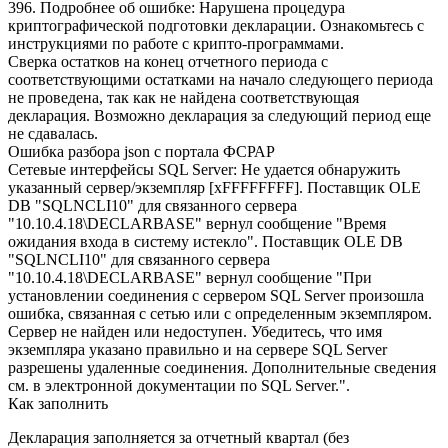
396. Подробнее об ошибке: Нарушена процедура
криптографической подготовки декларации. Ознакомьтесь с
инструкциями по работе с крипто-программами.
Сверка остатков на конец отчетного периода с
соответствующими остатками на начало следующего периода
не проведена, так как не найдена соответствующая
декларация. Возможно декларация за следующий период еще
не сдавалась.
Ошибка разбора json c портала ФСРАР
Сетевые интерфейсы SQL Server: Не удается обнаружить
указанный сервер/экземпляр [xFFFFFFFF]. Поставщик OLE
DB "SQLNCLI10" для связанного сервера
"10.10.4.18\DECLARBASE" вернул сообщение "Время
ожидания входа в систему истекло". Поставщик OLE DB
"SQLNCLI10" для связанного сервера
"10.10.4.18\DECLARBASE" вернул сообщение "При
установлении соединения с сервером SQL Server произошла
ошибка, связанная с сетью или с определенным экземпляром.
Сервер не найден или недоступен. Убедитесь, что имя
экземпляра указано правильно и на сервере SQL Server
разрешены удаленные соединения. Дополнительные сведения
см. в электронной документации по SQL Server.".
Как заполнить
Декларация заполняется за отчетный квартал (без