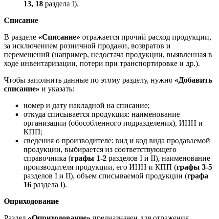
13, 18
раздела I).
Списание
В разделе
«Списание»
отражается прочий расход продукции,
за исключением розничной продажи, возвратов и
перемещений (например, недостача продукции, выявленная в
ходе инвентаризации, потери при транспортировке и др.).
Чтобы заполнить данные по этому разделу, нужно
«Добавить
списание»
и указать:
номер и дату накладной на списание;
откуда списывается продукция: наименование
организации (обособленного подразделения), ИНН и
КПП;
сведения о производителе: вид и код вида продаваемой
продукции, выбирается из соответствующего
справочника (
графы 1-2
разделов I и II), наименование
производителя продукции, его ИНН и КПП (
графы 3-5
разделов I и II), объем списываемой продукции (
графа
16
раздела I).
Оприходование
Раздел
«Оприходование»
предназначен для отражения