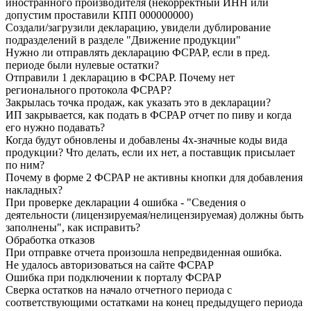
иностранного производителя (некорректный ИНН или
допустим проставили КПП 000000000)
Создали/загрузили декларацию, увидели дублирование
подразделений в разделе "Движение продукции"
Нужно ли отправлять декларацию ФСРАР, если в пред.
периоде были нулевые остатки?
Отправили 1 декларацию в ФСРАР. Почему нет
регионального протокола ФСРАР?
Закрылась точка продаж, как указать это в декларации?
ИП закрывается, как подать в ФСРАР отчет по пиву и когда
его нужно подавать?
Когда будут обновлены и добавлены 4х-значные коды вида
продукции? Что делать, если их нет, а поставщик присылает
по ним?
Почему в форме 2 ФСРАР не активны кнопки для добавления
накладных?
При проверке декларации 4 ошибка - "Сведения о
деятельности (лицензируемая/нелицензируемая) должны быть
заполнены", как исправить?
Обработка отказов
При отправке отчета произошла непредвиденная ошибка.
Не удалось авторизоваться на сайте ФСРАР
Ошибка при подключении к порталу ФСРАР
Сверка остатков на начало отчетного периода с
соответствующими остатками на конец предыдущего периода