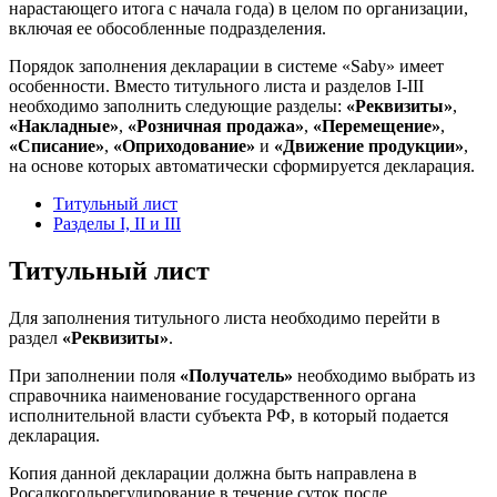
нарастающего итога с начала года) в целом по организации,
включая ее обособленные подразделения.
Порядок заполнения декларации в системе «Saby» имеет
особенности. Вместо титульного листа и разделов I-III
необходимо заполнить следующие разделы:
«Реквизиты»
,
«Накладные»
,
«Розничная продажа»
,
«Перемещение»
,
«Списание»
,
«Оприходование»
и
«Движение продукции»
,
на основе которых автоматически сформируется декларация.
Титульный лист
Разделы I, II и III
Титульный лист
Для заполнения титульного листа необходимо перейти в
раздел
«Реквизиты»
.
При заполнении поля
«Получатель»
необходимо выбрать из
справочника наименование государственного органа
исполнительной власти субъекта РФ, в который подается
декларация.
Копия данной декларации должна быть направлена в
Росалкогольрегулирование в течение суток после