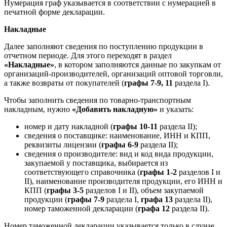
Нумерация граф указывается в соответствии с нумерацией в
печатной форме декларации.
Накладные
Далее заполняют сведения по поступлению продукции в
отчетном периоде. Для этого переходят в раздел
«Накладные»
, в котором заполняются данные по закупкам от
организаций-производителей, организаций оптовой торговли,
а также возвраты от покупателей (
графы 7-9, 11
раздела I).
Чтобы заполнить сведения по товарно-транспортным
накладным, нужно
«Добавить накладную»
и указать:
номер и дату накладной (
графы 10-11
раздела II);
сведения о поставщике: наименование, ИНН и КПП,
реквизиты лицензии (
графы 6-9
раздела II);
сведения о производителе: вид и код вида продукции,
закупаемой у поставщика, выбирается из
соответствующего справочника (
графы 1-2
разделов I и
II), наименование производителя продукции, его ИНН и
КПП (
графы 3-5
разделов I и II), объем закупаемой
продукции (
графы 7-9
раздела I,
графа 13
раздела II),
номер таможенной декларации (
графа 12
раздела II).
Номер таможенной декларации указывается только в случае