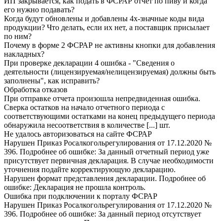
ИП закрывается, как подать в ФСРАР отчет по пиву и когда
его нужно подавать?
Когда будут обновлены и добавлены 4х-значные коды вида
продукции? Что делать, если их нет, а поставщик присылает
по ним?
Почему в форме 2 ФСРАР не активны кнопки для добавления
накладных?
При проверке декларации 4 ошибка - "Сведения о
деятельности (лицензируемая/нелицензируемая) должны быть
заполнены", как исправить?
Обработка отказов
При отправке отчета произошла непредвиденная ошибка.
Сверка остатков на начало отчетного периода с
соответствующими остатками на конец предыдущего периода
обнаружила несоответствия в количестве [...] шт.
Не удалось авторизоваться на сайте ФСРАР
Нарушен Приказ Росалкогольрегулирования от 17.12.2020 №
396. Подробнее об ошибке: За данный отчетный период уже
присутствует первичная декларация. В случае необходимости
уточнения подайте корректирующую декларацию.
Нарушен формат представления декларации. Подробнее об
ошибке: Декларация не прошла контроль.
Ошибка при подключении к порталу ФСРАР
Нарушен Приказ Росалкогольрегулирования от 17.12.2020 №
396. Подробнее об ошибке: За данный период отсутствует