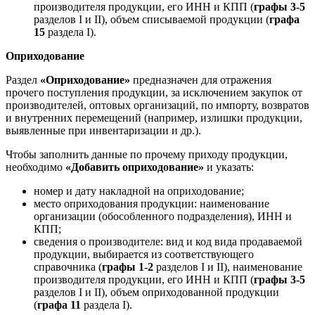
производителя продукции, его ИНН и КПП (
графы 3-5
разделов I и II), объем списываемой продукции (
графа
15
раздела I).
Оприходование
Раздел
«Оприходование»
предназначен для отражения
прочего поступления продукции, за исключением закупок от
производителей, оптовых организаций, по импорту, возвратов
и внутренних перемещений (например, излишки продукции,
выявленные при инвентаризации и др.).
Чтобы заполнить данные по прочему приходу продукции,
необходимо
«Добавить оприходование»
и указать:
номер и дату накладной на оприходование;
место оприходования продукции: наименование
организации (обособленного подразделения), ИНН и
КПП;
сведения о производителе: вид и код вида продаваемой
продукции, выбирается из соответствующего
справочника (
графы 1-2
разделов I и II), наименование
производителя продукции, его ИНН и КПП (
графы 3-5
разделов I и II), объем оприходованной продукции
(
графа 11
раздела I).