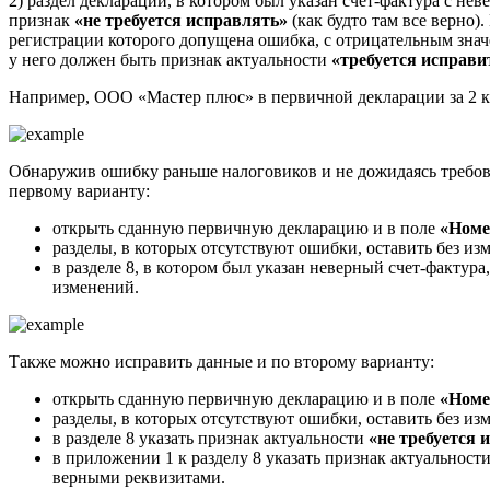
2) раздел декларации, в котором был указан счет-фактура с нев
признак
«не требуется исправлять»
(как будто там все верно)
регистрации которого допущена ошибка, с отрицательным значе
у него должен быть признак актуальности
«требуется исправи
Например, ООО «Мастер плюс» в первичной декларации за 2 кв
Обнаружив ошибку раньше налоговиков и не дожидаясь требо
первому варианту:
открыть сданную первичную декларацию и в поле
«Номе
разделы, в которых отсутствуют ошибки, оставить без из
в разделе 8, в котором был указан неверный счет-фактура
изменений.
Также можно исправить данные и по второму варианту:
открыть сданную первичную декларацию и в поле
«Номе
разделы, в которых отсутствуют ошибки, оставить без из
в разделе 8 указать признак актуальности
«не требуется 
в приложении 1 к разделу 8 указать признак актуальност
верными реквизитами.