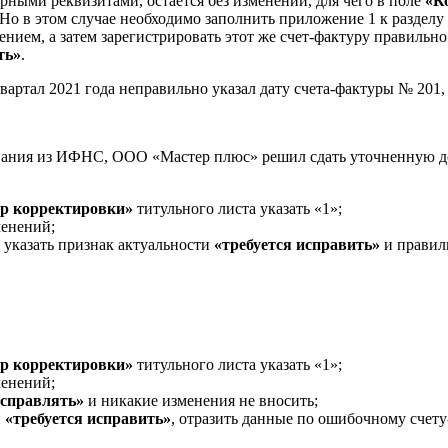
ерными реквизитами, остается без изменений, для чего в поле
«К
. Но в этом случае необходимо заполнить приложение 1 к разделу 
нием, а затем зарегистрировать этот же счет-фактуру правильн
ть»
.
артал 2021 года неправильно указал дату счета-фактуры № 201
вания из ИФНС, ООО «Мастер плюс» решил сдать уточненную де
р корректировки»
титульного листа указать «1»;
менений;
, указать признак актуальности
«требуется исправить»
и правиль
р корректировки»
титульного листа указать «1»;
менений;
исправлять»
и никакие изменения не вносить;
и
«требуется исправить»
, отразить данные по ошибочному счету